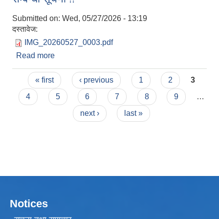
Submitted on:
Wed, 05/27/2026 - 13:19
दस्तावेज:
IMG_20260527_0003.pdf
Read more
about मोफा मित्र (MOFA MItra ) मोबाईल एप प्रयोग
सम्बन्धी सूचना !!
Pages
« first
‹ previous
1
2
3
4
5
6
7
8
9
…
next ›
last »
Notices