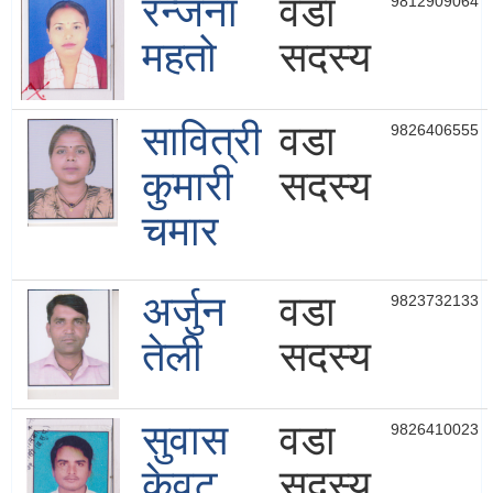
रन्जना
वडा
9812909064
महतो
सदस्य
सावित्री
वडा
9826406555
कुमारी
सदस्य
चमार
अर्जुन
वडा
9823732133
तेली
सदस्य
सुवास
वडा
9826410023
केवट
सदस्य