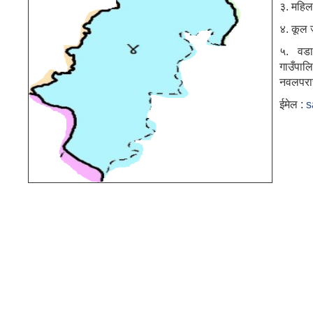
३. महिल
४. कूल 
५. वडा
गाउँप
नवलपरासी
ईमेल :
s