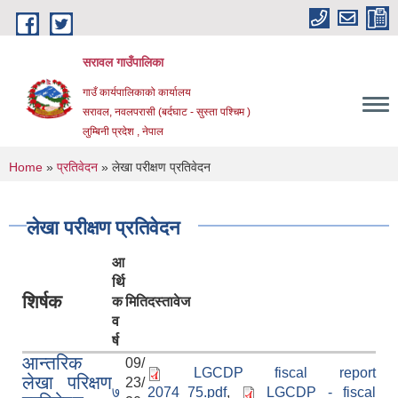
Skip to main content
सरावल गाउँपालिका
गाउँ कार्यपालिकाको कार्यालय
सरावल, नवलपरासी (बर्दघाट - सुस्ता पश्चिम )
लुम्बिनी प्रदेश , नेपाल
You are here
Home
»
प्रतिवेदन
» लेखा परीक्षण प्रतिवेदन
लेखा परीक्षण प्रतिवेदन
आ
र्थि
शिर्षक
क
मिति
दस्तावेज
व
र्ष
आन्तरिक
09/
LGCDP fiscal report
लेखा परिक्षण
23/
७
2074_75.pdf
,
LGCDP - fiscal