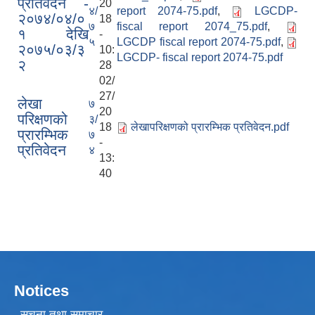
प्रतिवेदन -
20
४/
report 2074-75.pdf
,
LGCDP-
२०७४/०४/०
18
७
fiscal report 2074_75.pdf
,
१ देखि
-
५
LGCDP fiscal report 2074-75.pdf
,
२०७५/०३/३
10:
LGCDP- fiscal report 2074-75.pdf
२
28
02/
27/
लेखा
७
20
परिक्षणको
३/
18
लेखापरिक्षणको प्रारम्भिक प्रतिवेदन.pdf
प्रारम्भिक
७
-
प्रतिवेदन
४
13:
40
Notices
सूचना तथा समाचार